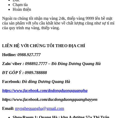
Chạm tỉa
Hoàn thiện
Ngoài ra chúng tôi nhận mạ vàng 24k, thiếp vàng 9999 lên bề mặt
của sản phẩm với yêu cầu khắt khe về chất lượng cũng như sự tỉ mỉ
của quy trình mạ vàng, thiếp vàng.
LIÊN HỆ VỚI CHÚNG TÔI THEO ĐỊA CHỈ
Hotline
:
0988.927.777
Zalo/ viber
:
098892.7777 – Đồ Đồng Dương Quang Hà
ĐT GÓP Ý : 0989.788888
Facebook:
Đồ đồng Dương Quang Hà
https://www.facebook.com/dodongduongquangha
https://www.facebook.com/ducdongduongquanghayyen
Email:
mynghequangha@gmail.com
ShowRoom 1: Quang Hà : khu A đường 57a Thị Trấn