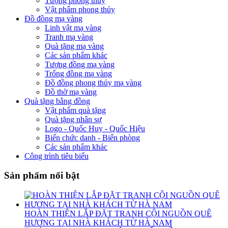
Tượng phong thủy
Vật phẩm phong thủy
Đồ đồng mạ vàng
Linh vật mạ vàng
Tranh mạ vàng
Quà tặng mạ vàng
Các sản phẩm khác
Tượng đồng mạ vàng
Trống đồng mạ vàng
Đồ đồng phong thủy mạ vàng
Đồ thờ mạ vàng
Quà tặng bằng đồng
Vật phẩm quà tặng
Quà tặng nhân sự
Logo - Quốc Huy - Quốc Hiệu
Biển chức danh - Biển phòng
Các sản phẩm khác
Công trình tiêu biểu
Sản phẩm nổi bật
HOÀN THIỆN LẮP ĐẶT TRANH CỘI NGUỒN QUÊ
HƯƠNG TẠI NHÀ KHÁCH TỪ HÀ NAM