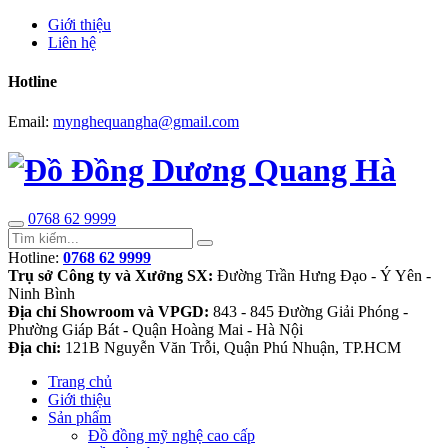
Giới thiệu
Liên hệ
Hotline
Email:
mynghequangha@gmail.com
0768 62 9999
Hotline:
0768 62 9999
Trụ sở Công ty và Xưởng SX:
Đường Trần Hưng Đạo - Ý Yên -
Ninh Bình
Địa chỉ Showroom và VPGD:
843 - 845 Đường Giải Phóng -
Phường Giáp Bát - Quận Hoàng Mai - Hà Nội
Địa chỉ:
121B Nguyễn Văn Trỗi, Quận Phú Nhuận, TP.HCM
Trang chủ
Giới thiệu
Sản phẩm
Đồ đồng mỹ nghệ cao cấp