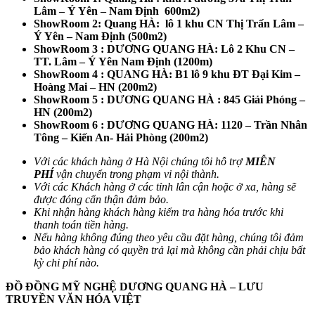
Lâm – Ý Yên – Nam Định 600m2)
ShowRoom 2: Quang HÀ: lô 1 khu CN Thị Trấn Lâm –
Ý Yên – Nam Định (500m2)
ShowRoom 3 : DƯƠNG QUANG HÀ: Lô 2 Khu CN –
TT. Lâm – Ý Yên Nam Định (1200m)
ShowRoom 4 : QUANG HÀ: B1 lô 9 khu ĐT Đại Kim –
Hoàng Mai – HN (200m2)
ShowRoom 5 : DƯƠNG QUANG HÀ : 845 Giải Phóng –
HN (200m2)
ShowRoom 6 : DƯƠNG QUANG HÀ: 1120 – Trần Nhân
Tông – Kiến An- Hải Phòng (200m2)
Với các khách hàng ở Hà Nội chúng tôi hỗ trợ
MIỄN
PHÍ
vận chuyển trong phạm vi nội thành.
Với các Khách hàng ở các tỉnh lân cận hoặc ở xa, hàng sẽ
được đóng cẩn thận đảm bảo.
Khi nhận hàng khách hàng kiểm tra hàng hóa trước khi
thanh toán tiền hàng.
Nếu hàng không đúng theo yêu cầu đặt hàng, chúng tôi đảm
bảo khách hàng có quyền trả lại mà không cần phải chịu bất
kỳ chi phí nào.
ĐỒ ĐỒNG MỸ NGHỆ DƯƠNG QUANG HÀ – LƯU
TRUYỀN VĂN HÓA VIỆT