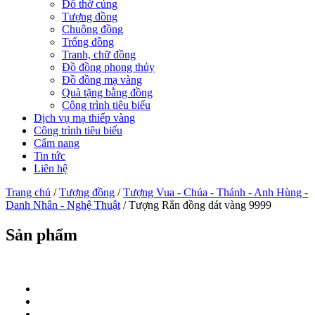
Đồ thờ cúng
Tượng đồng
Chuông đồng
Trống đồng
Tranh, chữ đồng
Đồ đồng phong thủy
Đồ đồng mạ vàng
Quà tặng bằng đồng
Công trình tiêu biểu
Dịch vụ mạ thiếp vàng
Công trình tiêu biểu
Cẩm nang
Tin tức
Liên hệ
Trang chủ
/
Tượng đồng
/
Tượng Vua - Chúa - Thánh - Anh Hùng -
Danh Nhân - Nghệ Thuật
/ Tượng Rắn đồng dát vàng 9999
Sản phẩm