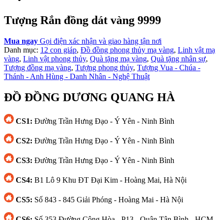
Tượng Rắn đồng dát vàng 9999
Mua ngay
Gọi điện xác nhận và giao hàng tận nơi
Danh mục:
12 con giáp
,
Đồ đồng phong thủy mạ vàng
,
Linh vật mạ
vàng
,
Linh vật phong thủy
,
Quà tặng mạ vàng
,
Quà tặng nhân sự
,
Tượng đồng mạ vàng
,
Tượng phong thủy
,
Tượng Vua - Chúa -
Thánh - Anh Hùng - Danh Nhân - Nghệ Thuật
ĐỒ ĐỒNG DƯƠNG QUANG HÀ
CS1:
Đường Trần Hưng Đạo - Ý Yên - Ninh Bình
CS2:
Đường Trần Hưng Đạo - Ý Yên - Ninh Bình
CS3:
Đường Trần Hưng Đạo - Ý Yên - Ninh Bình
CS4:
B1 Lô 9 Khu ĐT Đại Kim - Hoàng Mai, Hà Nội
CS5:
Số 843 - 845 Giải Phóng - Hoàng Mai - Hà Nội
CS6:
Số 353 Đường Cộng Hòa - P13 - Quận Tân Bình - HCM