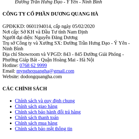
Đường Trần Hưng Đạo - Ý Yên - Ninh Bình
CÔNG TY CỔ PHẦN DƯƠNG QUANG HÀ
GPĐKKD: 0601194014, cấp ngày 05/02/2020
Nơi cấp: Sở KH và Đầu Tư tỉnh Nam Định
Người đại diện: Nguyễn Đăng Dương
Trụ sở Công ty và Xưởng SX: Đường Trần Hưng Đạo - Ý Yên -
Ninh Bình
Địa chỉ Showroom và VPGD: 843 - 845 Đường Giải Phóng -
Phường Giáp Bát - Quận Hoàng Mai - Hà Nội
Hotline:
0768 62 9999
Email:
mynghequangha@gmail.com
Website: dodongquangha.com
CÁC CHÍNH SÁCH
Chính sách và quy định chung
Chính sách giao hàng
Chính sách bảo hành đổi trả hàng
Chính sách thanh toán
Chính sách mua hàng
Chính sách bảo mật thông tin