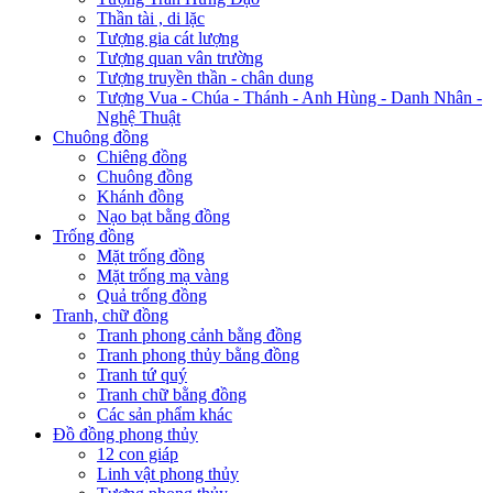
Thần tài , di lặc
Tượng gia cát lượng
Tượng quan vân trường
Tượng truyền thần - chân dung
Tượng Vua - Chúa - Thánh - Anh Hùng - Danh Nhân -
Nghệ Thuật
Chuông đồng
Chiêng đồng
Chuông đồng
Khánh đồng
Nạo bạt bằng đồng
Trống đồng
Mặt trống đồng
Mặt trống mạ vàng
Quả trống đồng
Tranh, chữ đồng
Tranh phong cảnh bằng đồng
Tranh phong thủy bằng đồng
Tranh tứ quý
Tranh chữ bằng đồng
Các sản phẩm khác
Đồ đồng phong thủy
12 con giáp
Linh vật phong thủy