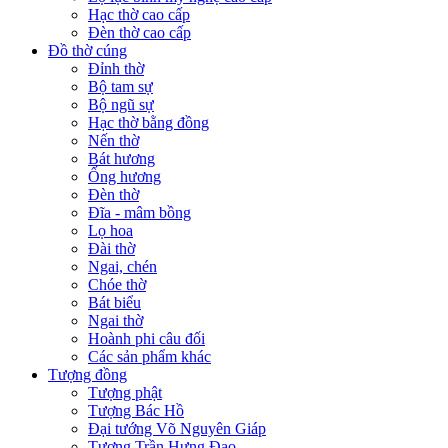
Hạc thờ cao cấp
Đèn thờ cao cấp
Đồ thờ cúng
Đỉnh thờ
Bộ tam sự
Bộ ngũ sự
Hạc thờ bằng đồng
Nến thờ
Bát hương
Ống hương
Đèn thờ
Đĩa - mâm bồng
Lọ hoa
Đài thờ
Ngai, chén
Chóe thờ
Bát biểu
Ngai thờ
Hoành phi câu đối
Các sản phẩm khác
Tượng đồng
Tượng phật
Tượng Bác Hồ
Đại tướng Võ Nguyên Giáp
Tượng Trần Hưng Đạo