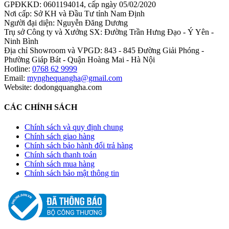
GPĐKKD: 0601194014, cấp ngày 05/02/2020
Nơi cấp: Sở KH và Đầu Tư tỉnh Nam Định
Người đại diện: Nguyễn Đăng Dương
Trụ sở Công ty và Xưởng SX: Đường Trần Hưng Đạo - Ý Yên -
Ninh Bình
Địa chỉ Showroom và VPGD: 843 - 845 Đường Giải Phóng -
Phường Giáp Bát - Quận Hoàng Mai - Hà Nội
Hotline:
0768 62 9999
Email:
mynghequangha@gmail.com
Website: dodongquangha.com
CÁC CHÍNH SÁCH
Chính sách và quy định chung
Chính sách giao hàng
Chính sách bảo hành đổi trả hàng
Chính sách thanh toán
Chính sách mua hàng
Chính sách bảo mật thông tin