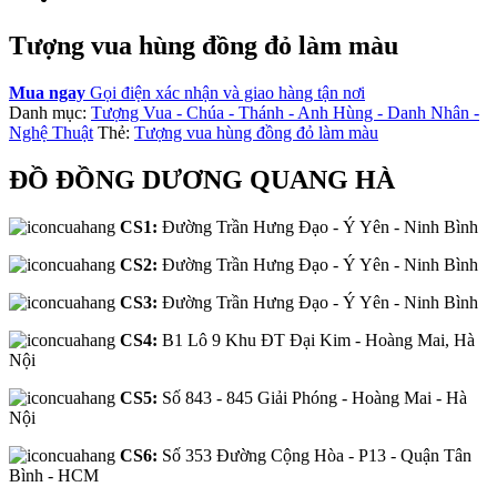
Tượng vua hùng đồng đỏ làm màu
Mua ngay
Gọi điện xác nhận và giao hàng tận nơi
Danh mục:
Tượng Vua - Chúa - Thánh - Anh Hùng - Danh Nhân -
Nghệ Thuật
Thẻ:
Tượng vua hùng đồng đỏ làm màu
ĐỒ ĐỒNG DƯƠNG QUANG HÀ
CS1:
Đường Trần Hưng Đạo - Ý Yên - Ninh Bình
CS2:
Đường Trần Hưng Đạo - Ý Yên - Ninh Bình
CS3:
Đường Trần Hưng Đạo - Ý Yên - Ninh Bình
CS4:
B1 Lô 9 Khu ĐT Đại Kim - Hoàng Mai, Hà
Nội
CS5:
Số 843 - 845 Giải Phóng - Hoàng Mai - Hà
Nội
CS6:
Số 353 Đường Cộng Hòa - P13 - Quận Tân
Bình - HCM