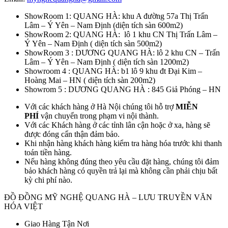
ShowRoom 1: QUANG HÀ: khu A đường 57a Thị Trấn
Lâm – Ý Yên – Nam Định (diện tích sàn 600m2)
ShowRoom 2: QUANG HÀ: lô 1 khu CN Thị Trấn Lâm –
Ý Yên – Nam Định ( diện tích sàn 500m2)
ShowRoom 3 : DƯƠNG QUANG HÀ: lô 2 khu CN – Trấn
Lâm – Ý Yên – Nam Định ( diện tích sàn 1200m2)
Showroom 4 : QUANG HÀ: b1 lô 9 khu đt Đại Kim –
Hoàng Mai – HN ( diện tích sàn 200m2)
Showrom 5 : DƯƠNG QUANG HÀ : 845 Giả Phóng – HN
Với các khách hàng ở Hà Nội chúng tôi hỗ trợ
MIỄN
PHÍ
vận chuyển trong phạm vi nội thành.
Với các Khách hàng ở các tỉnh lân cận hoặc ở xa, hàng sẽ
được đóng cẩn thận đảm bảo.
Khi nhận hàng khách hàng kiểm tra hàng hóa trước khi thanh
toán tiền hàng.
Nếu hàng không đúng theo yêu cầu đặt hàng, chúng tôi đảm
bảo khách hàng có quyền trả lại mà không cần phải chịu bất
kỳ chi phí nào.
ĐỒ ĐỒNG MỸ NGHỆ QUANG HÀ – LƯU TRUYỀN VĂN
HÓA VIỆT
Giao Hàng Tận Nơi