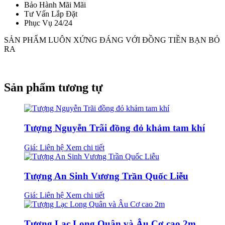
Bảo Hành Mãi Mãi
Tư Vấn Lắp Đặt
Phục Vụ 24/24
SẢN PHẨM LUÔN XỨNG ĐÁNG VỚI ĐỒNG TIỀN BẠN BỎ
RA
Sản phẩm tương tự
Tượng Nguyễn Trãi đồng đỏ khảm tam khí
Giá: Liên hệ
Xem chi tiết
Tượng An Sinh Vương Trần Quốc Liễu
Giá: Liên hệ
Xem chi tiết
Tượng Lạc Long Quân và Âu Cơ cao 2m