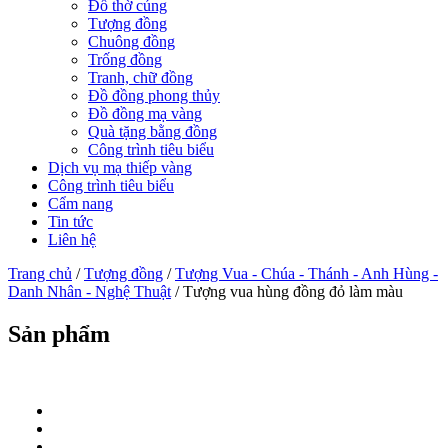
Đồ thờ cúng
Tượng đồng
Chuông đồng
Trống đồng
Tranh, chữ đồng
Đồ đồng phong thủy
Đồ đồng mạ vàng
Quà tặng bằng đồng
Công trình tiêu biểu
Dịch vụ mạ thiếp vàng
Công trình tiêu biểu
Cẩm nang
Tin tức
Liên hệ
Trang chủ
/
Tượng đồng
/
Tượng Vua - Chúa - Thánh - Anh Hùng -
Danh Nhân - Nghệ Thuật
/ Tượng vua hùng đồng đỏ làm màu
Sản phẩm