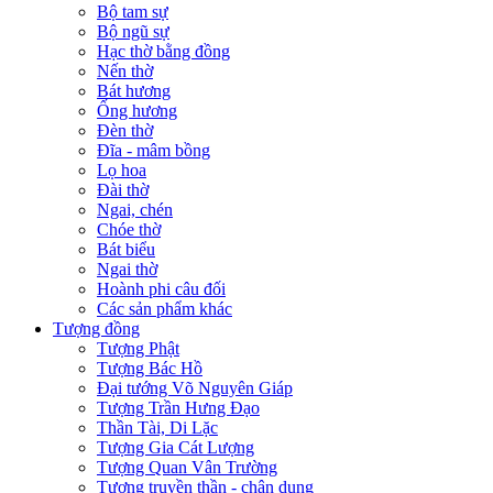
Bộ tam sự
Bộ ngũ sự
Hạc thờ bằng đồng
Nến thờ
Bát hương
Ống hương
Đèn thờ
Đĩa - mâm bồng
Lọ hoa
Đài thờ
Ngai, chén
Chóe thờ
Bát biểu
Ngai thờ
Hoành phi câu đối
Các sản phẩm khác
Tượng đồng
Tượng Phật
Tượng Bác Hồ
Đại tướng Võ Nguyên Giáp
Tượng Trần Hưng Đạo
Thần Tài, Di Lặc
Tượng Gia Cát Lượng
Tượng Quan Vân Trường
Tượng truyền thần - chân dung