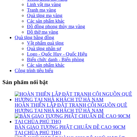
Linh vật mạ vàng
Tranh mạ vàng
Quà tặng mạ vàng
Các sản phẩm khác
Đồ đồng phong thủy mạ vàng
Đồ thờ mạ vàng
Quà tặng bằng đồng
Vật phẩm quà tặng
Quà tặng nhân sự
Logo - Quốc Huy - Quốc Hiệu
Biển chức danh - Biển phòng
Các sản phẩm khác
Công trình tiêu biểu
Sản phẩm nổi bật
HOÀN THIỆN LẮP ĐẶT TRANH CỘI NGUỒN QUÊ
HƯƠNG TẠI NHÀ KHÁCH TỪ HÀ NAM
BÀN GIAO TƯỢNG PHẬT CHUẨN ĐỀ CAO 90CM
TẠI CHÙA PHÚ THỌ