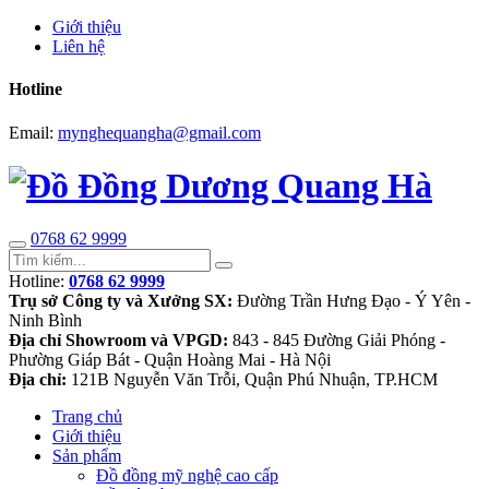
Giới thiệu
Liên hệ
Hotline
Email:
mynghequangha@gmail.com
0768 62 9999
Hotline:
0768 62 9999
Trụ sở Công ty và Xưởng SX:
Đường Trần Hưng Đạo - Ý Yên -
Ninh Bình
Địa chỉ Showroom và VPGD:
843 - 845 Đường Giải Phóng -
Phường Giáp Bát - Quận Hoàng Mai - Hà Nội
Địa chỉ:
121B Nguyễn Văn Trỗi, Quận Phú Nhuận, TP.HCM
Trang chủ
Giới thiệu
Sản phẩm
Đồ đồng mỹ nghệ cao cấp