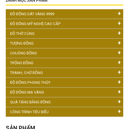
DANH MỤC SẢN PHẨM
ĐỒ ĐỒNG DÁT VÀNG 9999
ĐỒ ĐỒNG MỸ NGHỆ CAO CẤP
ĐỒ THỜ CÚNG
TƯỢNG ĐỒNG
CHUÔNG ĐỒNG
TRỐNG ĐỒNG
TRANH, CHỮ ĐỒNG
ĐỒ ĐỒNG PHONG THỦY
ĐỒ ĐỒNG MẠ VÀNG
QUÀ TẶNG BẰNG ĐỒNG
CÔNG TRÌNH TIÊU BIỂU
SẢN PHẨM