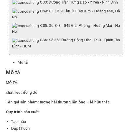
CS3:
Đường Trần Hưng Đạo - Ý Yên - Ninh Bình
CS4:
B1 Lô 9 Khu ĐT Đại Kim - Hoàng Mai, Hà
Nội
CS5:
Số 843 - 845 Giải Phóng - Hoàng Mai - Hà
Nội
CS6:
Số 353 Đường Cộng Hòa - P13 - Quận Tân
Bình - HCM
Mô tả
Mô tả
MÔ TẢ :
chất liệu : đồng đỏ
Tên gọi sản phẩm: tượng hải thượng lãn ông – lê hữu trác
Quy trình sản xuất:
Tạo mẫu
Dấp khuôn