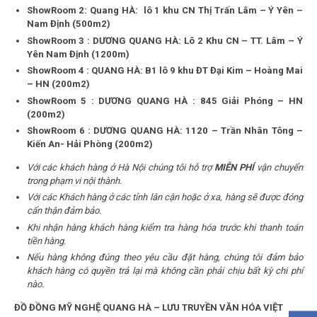
ShowRoom 2: Quang HÀ: lô 1 khu CN Thị Trấn Lâm – Ý Yên –
Nam Định (500m2)
ShowRoom 3 : DƯƠNG QUANG HÀ: Lô 2 Khu CN – TT. Lâm – Ý
Yên Nam Định (1200m)
ShowRoom 4 : QUANG HÀ: B1 lô 9 khu ĐT Đại Kim – Hoàng Mai
– HN (200m2)
ShowRoom 5 : DƯƠNG QUANG HÀ : 845 Giải Phóng – HN
(200m2)
ShowRoom 6 : DƯƠNG QUANG HÀ: 1120 – Trần Nhân Tông –
Kiến An- Hải Phòng (200m2)
Với các khách hàng ở Hà Nội chúng tôi hỗ trợ
MIỄN PHÍ
vận chuyển
trong phạm vi nội thành.
Với các Khách hàng ở các tỉnh lân cận hoặc ở xa, hàng sẽ được đóng
cẩn thận đảm bảo.
Khi nhận hàng khách hàng kiểm tra hàng hóa trước khi thanh toán
tiền hàng.
Nếu hàng không đúng theo yêu cầu đặt hàng, chúng tôi đảm bảo
khách hàng có quyền trả lại mà không cần phải chịu bất kỳ chi phí
nào.
ĐỒ ĐỒNG MỸ NGHỆ QUANG HÀ – LƯU TRUYỀN VĂN HÓA VIỆT