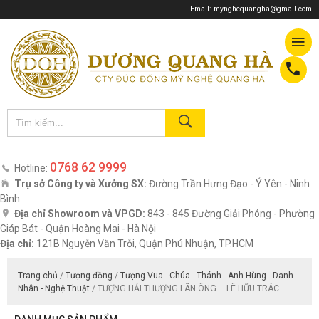
Email:
mynghequangha@gmail.com
0768 62 9999
Hotline:
Trụ sở Công ty và Xưởng SX:
Đường Trần Hưng Đạo - Ý Yên - Ninh
Bình
Địa chỉ Showroom và VPGD:
843 - 845 Đường Giải Phóng - Phường
Giáp Bát - Quận Hoàng Mai - Hà Nội
Địa chỉ:
121B Nguyễn Văn Trỗi, Quận Phú Nhuận, TP.HCM
Trang chủ
/
Tượng đồng
/
Tượng Vua - Chúa - Thánh - Anh Hùng - Danh
Nhân - Nghệ Thuật
/ TƯỢNG HẢI THƯỢNG LÃN ÔNG – LÊ HỮU TRÁC