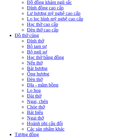
Đồ đồng khảm ngũ sắc
Đỉnh đồng cao cấp
Lư hương mỹ nghệ cao cấp
Lọ lục bình mỹ nghệ cao cấp
Hạc thờ cao cấp
Đèn thờ cao cấp
Đồ thờ cúng
Đỉnh thờ
Bộ tam sự
Bộ ngũ sự
Hạc thờ bằng đồng
Nến thờ
Bát hương
Ống hương
Đèn thờ
Đĩa - mâm bồng
Lọ hoa
Đài thờ
Ngai, chén
Chóe thờ
Bát biểu
Ngai thờ
Hoành phi câu đối
Các sản phẩm khác
Tượng đồng