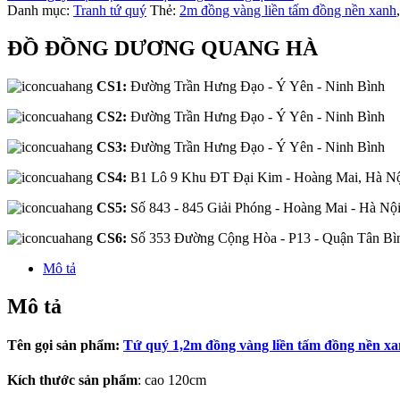
Danh mục:
Tranh tứ quý
Thẻ:
2m đồng vàng liền tấm đồng nền xanh
ĐỒ ĐỒNG DƯƠNG QUANG HÀ
CS1:
Đường Trần Hưng Đạo - Ý Yên - Ninh Bình
CS2:
Đường Trần Hưng Đạo - Ý Yên - Ninh Bình
CS3:
Đường Trần Hưng Đạo - Ý Yên - Ninh Bình
CS4:
B1 Lô 9 Khu ĐT Đại Kim - Hoàng Mai, Hà N
CS5:
Số 843 - 845 Giải Phóng - Hoàng Mai - Hà Nộ
CS6:
Số 353 Đường Cộng Hòa - P13 - Quận Tân B
Mô tả
Mô tả
Tên gọi sản phẩm:
Tứ quý 1,2m đồng vàng liền tấm đồng nền x
Kích thước sản phẩm
: cao 120cm