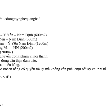
om/ducdongmynghequangha/
– Ý Yên – Nam Định (600m2)
Yên – Nam Định (500m2)
 – Ý Yên Nam Định (1200m)
g Mai – HN (200m2)
(200m2)
chuyển trong phạm vi nội thành.
c đóng cẩn thận đảm bảo.
án tiền hàng.
 khách hàng có quyền trả lại mà không cần phải chịu bất kỳ chi phí n
A VIỆT
RA