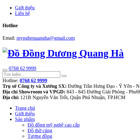
Giới thiệu
Liên hệ
Hotline
Email:
mynghequangha@gmail.com
0768 62 9999
Hotline:
0768 62 9999
Trụ sở Công ty và Xưởng SX:
Đường Trần Hưng Đạo - Ý Yên - N
Địa chỉ Showroom và VPGD:
843 - 845 Đường Giải Phóng - Phườ
Địa chỉ:
121B Nguyễn Văn Trỗi, Quận Phú Nhuận, TP.HCM
Trang chủ
Giới thiệu
Sản phẩm
Đồ đồng mỹ nghệ cao cấp
Đồ thờ cúng
Tượng đồng