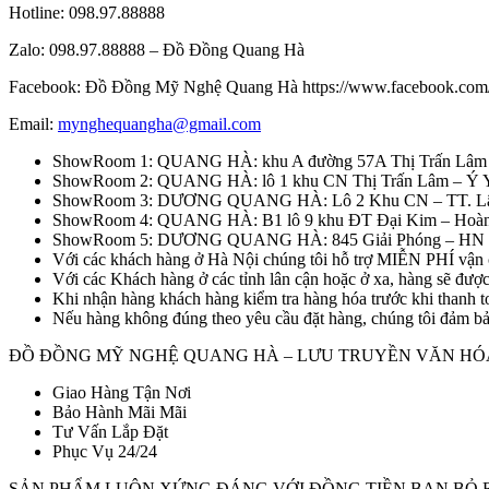
Hotline: 098.97.88888
Zalo: 098.97.88888 – Đồ Đồng Quang Hà
Facebook: Đồ Đồng Mỹ Nghệ Quang Hà https://www.facebook.c
Email:
mynghequangha@gmail.com
ShowRoom 1: QUANG HÀ: khu A đường 57A Thị Trấn Lâm 
ShowRoom 2: QUANG HÀ: lô 1 khu CN Thị Trấn Lâm – Ý 
ShowRoom 3: DƯƠNG QUANG HÀ: Lô 2 Khu CN – TT. Lâm
ShowRoom 4: QUANG HÀ: B1 lô 9 khu ĐT Đại Kim – Hoàn
ShowRoom 5: DƯƠNG QUANG HÀ: 845 Giải Phóng – HN 
Với các khách hàng ở Hà Nội chúng tôi hỗ trợ MIỄN PHÍ vận 
Với các Khách hàng ở các tỉnh lân cận hoặc ở xa, hàng sẽ đượ
Khi nhận hàng khách hàng kiểm tra hàng hóa trước khi thanh to
Nếu hàng không đúng theo yêu cầu đặt hàng, chúng tôi đảm bảo
ĐỒ ĐỒNG MỸ NGHỆ QUANG HÀ – LƯU TRUYỀN VĂN HÓ
Giao Hàng Tận Nơi
Bảo Hành Mãi Mãi
Tư Vấn Lắp Đặt
Phục Vụ 24/24
SẢN PHẨM LUÔN XỨNG ĐÁNG VỚI ĐỒNG TIỀN BẠN BỎ 