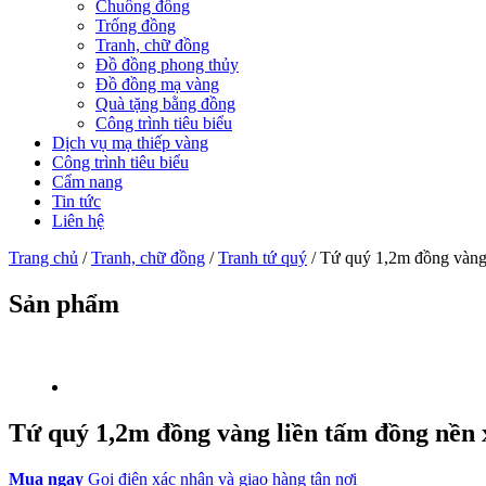
Chuông đồng
Trống đồng
Tranh, chữ đồng
Đồ đồng phong thủy
Đồ đồng mạ vàng
Quà tặng bằng đồng
Công trình tiêu biểu
Dịch vụ mạ thiếp vàng
Công trình tiêu biểu
Cẩm nang
Tin tức
Liên hệ
Trang chủ
/
Tranh, chữ đồng
/
Tranh tứ quý
/ Tứ quý 1,2m đồng vàng
Sản phẩm
Tứ quý 1,2m đồng vàng liền tấm đồng nền
Mua ngay
Gọi điện xác nhận và giao hàng tận nơi