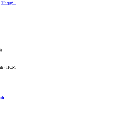
,
Tứ quý 1
ội
i
ình - HCM
anh