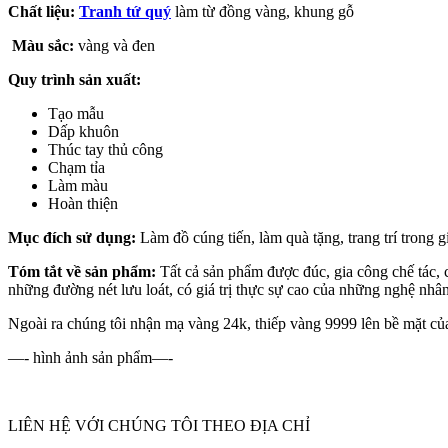
Chất liệu:
Tranh tứ quý
làm từ đồng vàng, khung gỗ
Màu sắc:
vàng và đen
Quy trình sản xuất:
Tạo mẫu
Dấp khuôn
Thúc tay thủ công
Chạm tỉa
Làm màu
Hoàn thiện
Mục đích sử dụng:
Làm đồ cúng tiến, làm quà tặng, trang trí trong 
Tóm tắt về sản phẩm:
Tất cả sản phẩm được đúc, gia công chế tác,
những đường nét lưu loát, có giá trị thực sự cao của những nghệ n
Ngoài ra chúng tôi nhận mạ vàng 24k, thiếp vàng 9999 lên bề mặt của 
—- hình ảnh sản phẩm—-
LIÊN HỆ VỚI CHÚNG TÔI THEO ĐỊA CHỈ