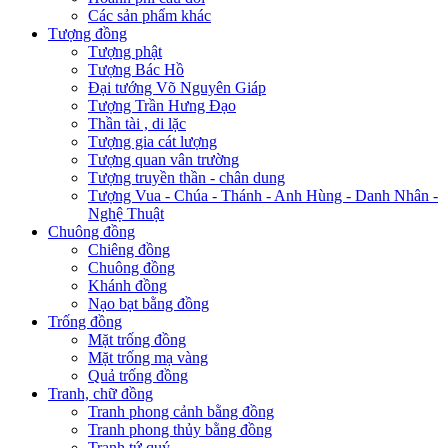
Các sản phẩm khác
Tượng đồng
Tượng phật
Tượng Bác Hồ
Đại tướng Võ Nguyên Giáp
Tượng Trần Hưng Đạo
Thần tài , di lặc
Tượng gia cát lượng
Tượng quan vân trường
Tượng truyền thần - chân dung
Tượng Vua - Chúa - Thánh - Anh Hùng - Danh Nhân -
Nghệ Thuật
Chuông đồng
Chiêng đồng
Chuông đồng
Khánh đồng
Nạo bạt bằng đồng
Trống đồng
Mặt trống đồng
Mặt trống mạ vàng
Quả trống đồng
Tranh, chữ đồng
Tranh phong cảnh bằng đồng
Tranh phong thủy bằng đồng
Tranh tứ quý