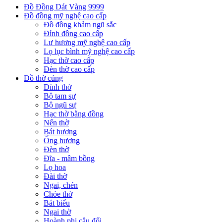
Đồ Đồng Dát Vàng 9999
Đồ đồng mỹ nghệ cao cấp
Đồ đồng khảm ngũ sắc
Đỉnh đồng cao cấp
Lư hương mỹ nghệ cao cấp
Lọ lục bình mỹ nghệ cao cấp
Hạc thờ cao cấp
Đèn thờ cao cấp
Đồ thờ cúng
Đỉnh thờ
Bộ tam sự
Bộ ngũ sự
Hạc thờ bằng đồng
Nến thờ
Bát hương
Ống hương
Đèn thờ
Đĩa - mâm bồng
Lọ hoa
Đài thờ
Ngai, chén
Chóe thờ
Bát biểu
Ngai thờ
Hoành phi câu đối