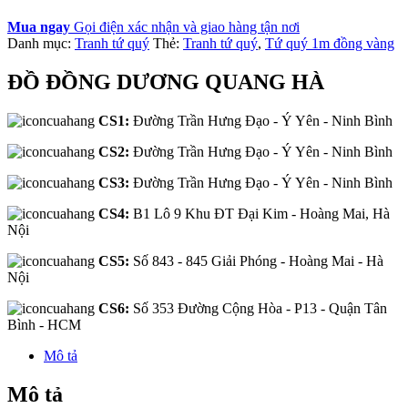
Mua ngay
Gọi điện xác nhận và giao hàng tận nơi
Danh mục:
Tranh tứ quý
Thẻ:
Tranh tứ quý
,
Tứ quý 1m đồng vàng
ĐỒ ĐỒNG DƯƠNG QUANG HÀ
CS1:
Đường Trần Hưng Đạo - Ý Yên - Ninh Bình
CS2:
Đường Trần Hưng Đạo - Ý Yên - Ninh Bình
CS3:
Đường Trần Hưng Đạo - Ý Yên - Ninh Bình
CS4:
B1 Lô 9 Khu ĐT Đại Kim - Hoàng Mai, Hà
Nội
CS5:
Số 843 - 845 Giải Phóng - Hoàng Mai - Hà
Nội
CS6:
Số 353 Đường Cộng Hòa - P13 - Quận Tân
Bình - HCM
Mô tả
Mô tả