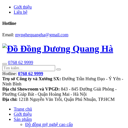
Giới thiệu
Liên hệ
Hotline
Email:
mynghequangha@gmail.com
0768 62 9999
Hotline:
0768 62 9999
Trụ sở Công ty và Xưởng SX:
Đường Trần Hưng Đạo - Ý Yên -
Ninh Bình
Địa chỉ Showroom và VPGD:
843 - 845 Đường Giải Phóng -
Phường Giáp Bát - Quận Hoàng Mai - Hà Nội
Địa chỉ:
121B Nguyễn Văn Trỗi, Quận Phú Nhuận, TP.HCM
Trang chủ
Giới thiệu
Sản phẩm
Đồ đồng mỹ nghệ cao cấp