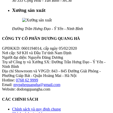
Số 353 Cộng Hòa - Tân Bình - HCM
Xưởng sản xuất
Đường Trần Hưng Đạo - Ý Yên - Ninh Bình
CÔNG TY CỔ PHẦN DƯƠNG QUANG HÀ
GPĐKKD: 0601194014, cấp ngày 05/02/2020
Nơi cấp: Sở KH và Đầu Tư tỉnh Nam Định
Người đại diện: Nguyễn Đăng Dương
Trụ sở Công ty và Xưởng SX: Đường Trần Hưng Đạo - Ý Yên -
Ninh Bình
Địa chỉ Showroom và VPGD: 843 - 845 Đường Giải Phóng -
Phường Giáp Bát - Quận Hoàng Mai - Hà Nội
Hotline:
0768 62 9999
Email:
mynghequangha@gmail.com
Website: dodongquangha.com
CÁC CHÍNH SÁCH
Chính sách và quy định chung