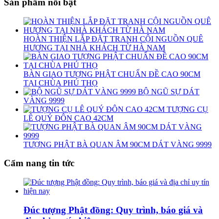
Sản phẩm nổi bật
HOÀN THIỆN LẮP ĐẶT TRANH CỘI NGUỒN QUÊ
HƯƠNG TẠI NHÀ KHÁCH TỪ HÀ NAM
BÀN GIAO TƯỢNG PHẬT CHUẨN ĐỀ CAO 90CM
TẠI CHÙA PHÚ THỌ
BỘ NGŨ SỰ DÁT
VÀNG 9999
TƯỢNG CỤ
LÊ QUÝ ĐÔN CAO 42CM
TƯỢNG PHẬT BÀ QUAN ÂM 90CM DÁT VÀNG 9999
Cẩm nang tin tức
Đúc tượng Phật đồng: Quy trình, báo giá và