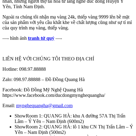
nhân, những người thợ tài hoa từ làng nghề đúc đồng Huyện Ý
Yên, Tỉnh Nam Định.
Ngoài ra chúng tôi nhận mạ vàng 24k, thiếp vàng 9999 lên bề mặt
của sản phẩm với yêu cầu khắt khe về chất lượng cũng như sự tỉ mỉ
của quy trình mạ vàng, thiếp vàng.
—- hình ảnh
tranh tứ quý
—-
LIÊN HỆ VỚI CHÚNG TÔI THEO ĐỊA CHỈ
Hotline: 098.97.88888
Zalo: 098.97.88888 – Đồ Đồng Quang Hà
Facebook: Đồ Đồng Mỹ Nghệ Quang Hà
https://www.facebook.com/ducdongmynghequangha/
Email:
mynghequangha@gmail.com
ShowRoom 1: QUANG HÀ: khu A đường 57A Thị Trấn
Lâm – Ý Yên – Nam Định (600m2)
ShowRoom 2: QUANG HÀ: lô 1 khu CN Thị Trấn Lâm – Ý
Yên – Nam Định (500m2)