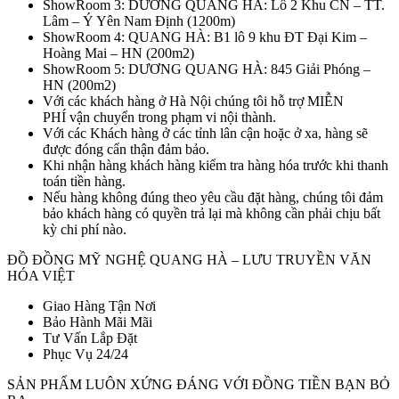
ShowRoom 3: DƯƠNG QUANG HÀ: Lô 2 Khu CN – TT.
Lâm – Ý Yên Nam Định (1200m)
ShowRoom 4: QUANG HÀ: B1 lô 9 khu ĐT Đại Kim –
Hoàng Mai – HN (200m2)
ShowRoom 5: DƯƠNG QUANG HÀ: 845 Giải Phóng –
HN (200m2)
Với các khách hàng ở Hà Nội chúng tôi hỗ trợ MIỄN
PHÍ vận chuyển trong phạm vi nội thành.
Với các Khách hàng ở các tỉnh lân cận hoặc ở xa, hàng sẽ
được đóng cẩn thận đảm bảo.
Khi nhận hàng khách hàng kiểm tra hàng hóa trước khi thanh
toán tiền hàng.
Nếu hàng không đúng theo yêu cầu đặt hàng, chúng tôi đảm
bảo khách hàng có quyền trả lại mà không cần phải chịu bất
kỳ chi phí nào.
ĐỒ ĐỒNG MỸ NGHỆ QUANG HÀ – LƯU TRUYỀN VĂN
HÓA VIỆT
Giao Hàng Tận Nơi
Bảo Hành Mãi Mãi
Tư Vấn Lắp Đặt
Phục Vụ 24/24
SẢN PHẨM LUÔN XỨNG ĐÁNG VỚI ĐỒNG TIỀN BẠN BỎ